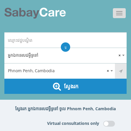
Toggl
navig
ឬ
អ្នកឯកទេសជម្ងឺទូទៅ
×
Phnom Penh, Cambodia
×
ស្វែងរក
ស្វែងរក អ្នកឯកទេសជម្ងឺទូទៅ ចូល Phnom Penh, Cambodia
Virtual consultations only