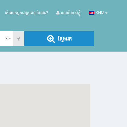
តើលោកអ្នកជាគ្រូពេទ្យមែនទេ?
គណនីរបស់ខ្ញុំ
KHM
ស្វែងរក
×