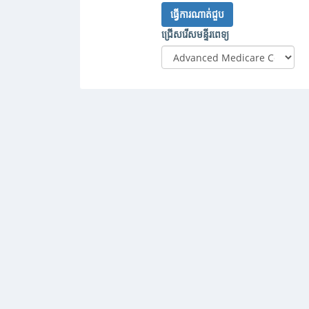
ធ្វើការណាត់ជួប
ជ្រើសរើសមន្ទីរពេទ្យ