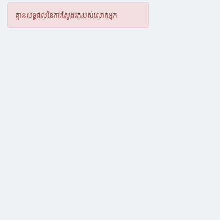
គ្មានលទ្ធផលនៃការស្វែងរករបស់លោកអ្នក