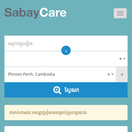
Toggl
navig
ឬ
×
Phnom Penh, Cambodia
×
ស្វែងរក
ការកក់តាមរយៈអនឡាញពុំមានសម្រាប់គ្រូពេទ្យនេះទេ