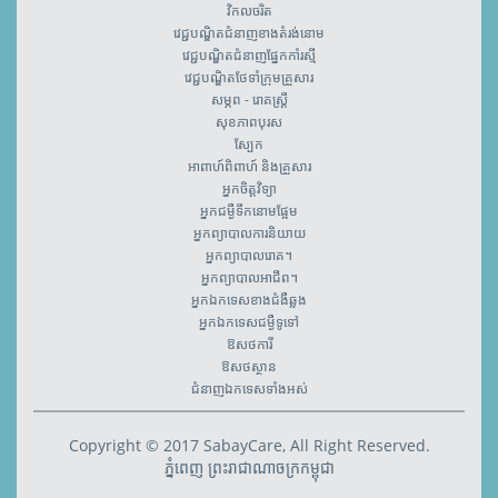
វិកលចរិត
វេជ្ជបណ្ឌិតជំនាញខាងតំរង់នោម
វេជ្ជបណ្ឌិតជំនាញផ្នែកកាំរស្មី
វេជ្ជបណ្ឌិតថែទាំក្រុមគ្រួសារ
សម្ភព - រោគស្ត្រី
សុខភាពបុរស
ស្បែក
អាពាហ៍ពិពាហ៍ និងគ្រួសារ
អ្នកចិត្តវិទ្យា
អ្នកជម្ងឺទឹកនោមផ្អែម
អ្នកព្យាបាលការនិយាយ
អ្នកព្យាបាលរោគ។
អ្នកព្យាបាលអាជីព។
អ្នកឯកទេសខាងជំងឺឆ្លង
អ្នកឯកទេសជម្ងឺទូទៅ
ឱសថការី
ឱសថស្ថាន
ជំនាញឯកទេសទាំងអស់
Copyright © 2017 SabayCare, All Right Reserved.
ភ្នំពេញ ព្រះរាជាណាចក្រកម្ពុជា