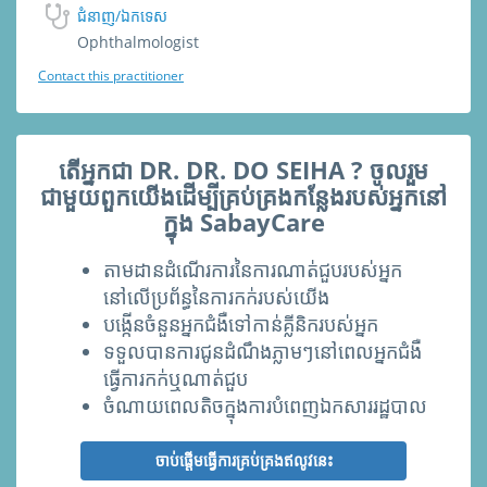
ជំនាញ/ឯកទេស
Ophthalmologist
Contact this practitioner
តើអ្នកជា DR. DR. DO SEIHA ? ចូលរួម
ជាមួយពួកយើងដើម្បីគ្រប់គ្រងកន្លែងរបស់អ្នកនៅ
ក្នុង SabayCare
តាមដានដំណើរការនៃការណាត់ជួបរបស់អ្នក
នៅលើប្រព័ន្ធនៃការកក់របស់យើង
បង្កើនចំនួ​នអ្នកជំងឺទៅកាន់គ្លីនិករបស់អ្នក
ទទួលបានការជូនដំណឹងភ្លាមៗនៅពេលអ្នកជំងឺ
ធ្វើការកក់ឬណាត់ជួប
ចំណាយពេលតិចក្នុងការបំពេញឯកសាររដ្ឋបាល
ចាប់ផ្ដើមធ្វើការគ្រប់គ្រងឥលូវនេះ