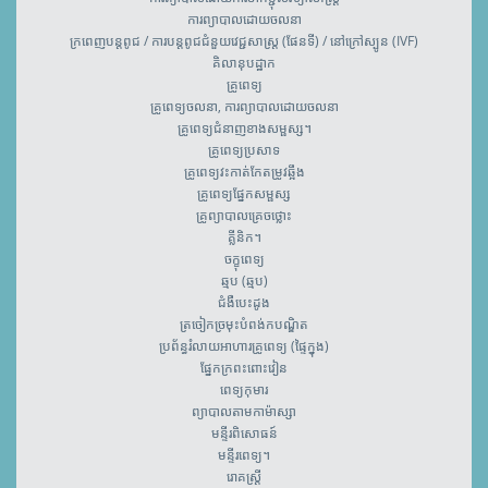
ការព្យាបាលដោយចលនា
ក្រពេញបន្តពូជ / ការបន្តពូជជំនួយវេជ្ជសាស្រ្ត (ផែនទី) / នៅក្រៅស្បូន (IVF)
គិលានុបដ្ឋាក
គ្រូពេទ្យ
គ្រូពេទ្យចលនា, ការព្យាបាលដោយចលនា
គ្រូពេទ្យជំនាញខាងសម្ផស្ស។
គ្រូពេទ្យប្រសាទ
គ្រូពេទ្យវះកាត់កែតម្រូវឆ្អឹង
គ្រូពេទ្យ​ផ្នែកសម្ផស្ស
គ្រូព្យាបាលគ្រេចថ្លោះ
គ្លីនិក។
ចក្ខុពេទ្យ
ឆ្មប (ឆ្មប)
ជំងឺបេះដូង
ត្រចៀកច្រមុះបំពង់កបណ្ឌិត
ប្រព័ន្ធរំលាយអាហារគ្រូពេទ្យ (ផ្ទៃក្នុង)
ផ្នែកក្រពះពោះវៀន
ពេទ្យកុមារ
ព្យាបាលតាមកាម៉ាស្សា
មន្ទីរពិសោធន៍
មន្ទីរពេទ្យ។
រោគស្ត្រី