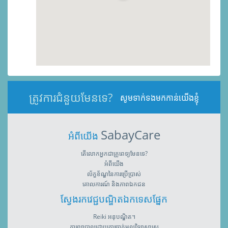
ត្រូវការជំនួយមែនទេ?
សូមទាក់ទងមកកាន់យើងខ្ញុំ
SabayCare
អំពីយើង
តើលោកអ្នកជាគ្រូពេទ្យមែនទេ?
អំពីយើង
ល័ក្ខខ័ណ្ឌនៃការប្រើប្រាស់
គោលការណ៍ និងភាពឯកជន
ស្វែងរកវេជ្ជបណ្ឌិតឯកទេសផ្នែក
Reiki អនុបណ្ឌិត។
ការព្យាបាលដោយការចាក់ម្ជុលវិទ្យាសាស្រ្ត