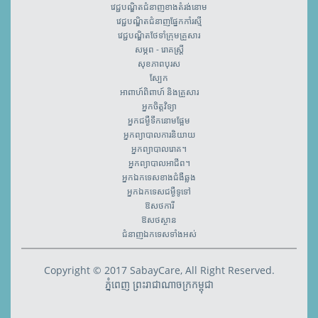
វេជ្ជបណ្ឌិតជំនាញខាងតំរង់នោម
វេជ្ជបណ្ឌិតជំនាញផ្នែកកាំរស្មី
វេជ្ជបណ្ឌិតថែទាំក្រុមគ្រួសារ
សម្ភព - រោគស្ត្រី
សុខភាពបុរស
ស្បែក
អាពាហ៍ពិពាហ៍ និងគ្រួសារ
អ្នកចិត្តវិទ្យា
អ្នកជម្ងឺទឹកនោមផ្អែម
អ្នកព្យាបាលការនិយាយ
អ្នកព្យាបាលរោគ។
អ្នកព្យាបាលអាជីព។
អ្នកឯកទេសខាងជំងឺឆ្លង
អ្នកឯកទេសជម្ងឺទូទៅ
ឱសថការី
ឱសថស្ថាន
ជំនាញឯកទេសទាំងអស់
Copyright © 2017 SabayCare, All Right Reserved.
ភ្នំពេញ ព្រះរាជាណាចក្រកម្ពុជា