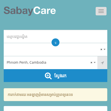
Toggl
navig
ឬ
×
Phnom Penh, Cambodia
×
ស្វែងរក
ការកក់តាមរយៈអនឡាញពុំមានសម្រាប់គ្រូពេទ្យនេះទេ