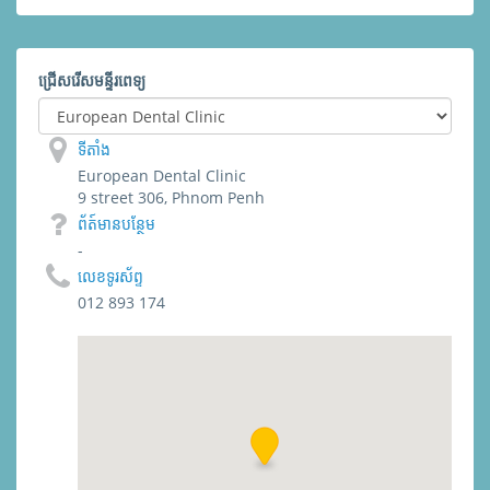
ជ្រើសរើសមន្ទីរពេទ្យ
ទីតាំង
European Dental Clinic
9 street 306, Phnom Penh
ព័​ត៍​មាន​បន្ថែម
-
លេខទូរស័ព្ទ
012 893 174