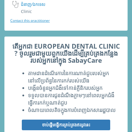
ជំនាញ/ឯកទេស
Clinic
Contact this practitioner
តើអ្នកជា EUROPEAN DENTAL CLINIC
? ចូលរួមជាមួយពួកយើងដើម្បីគ្រប់គ្រងកន្លែង
របស់អ្នកនៅក្នុង SabayCare
តាមដានដំណើរការនៃការណាត់ជួបរបស់អ្នក
នៅលើប្រព័ន្ធនៃការកក់របស់យើង
បង្កើនចំនួ​នអ្នកជំងឺទៅកាន់គ្លីនិករបស់អ្នក
ទទួលបានការជូនដំណឹងភ្លាមៗនៅពេលអ្នកជំងឺ
ធ្វើការកក់ឬណាត់ជួប
ចំណាយពេលតិចក្នុងការបំពេញឯកសាររដ្ឋបាល
ចាប់ផ្ដើមធ្វើការគ្រប់គ្រងឥលូវនេះ