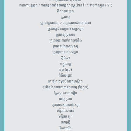
ក្រពេញបន្តពូជ / ការបន្តពូជជំនួយវេជ្ជសាស្រ្ត (ផែនទី) / នៅក្រៅស្បូន (IVF)
គិលានុបដ្ឋាក
គ្រូពេទ្យ
គ្រូពេទ្យចលនា, ការព្យាបាលដោយចលនា
គ្រូពេទ្យជំនាញខាងសម្ផស្ស។
គ្រូពេទ្យប្រសាទ
គ្រូពេទ្យវះកាត់កែតម្រូវឆ្អឹង
គ្រូពេទ្យ​ផ្នែកសម្ផស្ស
គ្រូព្យាបាលគ្រេចថ្លោះ
គ្លីនិក។
ចក្ខុពេទ្យ
ឆ្មប (ឆ្មប)
ជំងឺបេះដូង
ត្រចៀកច្រមុះបំពង់កបណ្ឌិត
ប្រព័ន្ធរំលាយអាហារគ្រូពេទ្យ (ផ្ទៃក្នុង)
ផ្នែកក្រពះពោះវៀន
ពេទ្យកុមារ
ព្យាបាលតាមកាម៉ាស្សា
មន្ទីរពិសោធន៍
មន្ទីរពេទ្យ។
រោគស្ត្រី
វិកលចរិត