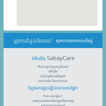
ត្រូវការជំនួយមែនទេ?
សូមទាក់ទងមកកាន់យើងខ្ញុំ
SabayCare
អំពីយើង
តើលោកអ្នកជាគ្រូពេទ្យមែនទេ?
អំពីយើង
ល័ក្ខខ័ណ្ឌនៃការប្រើប្រាស់
គោលការណ៍ និងភាពឯកជន
ស្វែងរកវេជ្ជបណ្ឌិតឯកទេសផ្នែក
Reiki អនុបណ្ឌិត។
ការព្យាបាលដោយការចាក់ម្ជុលវិទ្យាសាស្រ្ត
ការព្យាបាលដោយចលនា