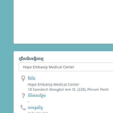
ជ្រើសរើសមន្ទីរពេទ្យ
ទីតាំង
Hope Embassy Medical Center
18 Samdech Mongkol Iem St. (228), Phnom Penh
ព័​ត៍​មាន​បន្ថែម
-
លេខទូរស័ព្ទ