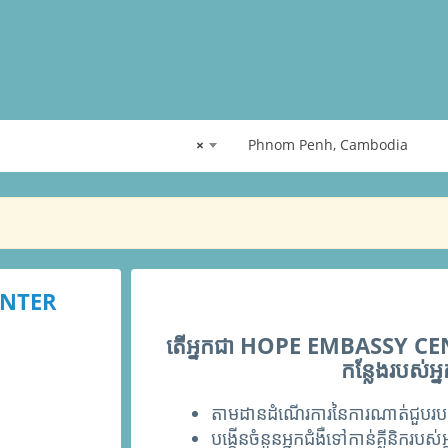
×
Phnom Penh, Cambodia
ENTER
តើអ្នកជា HOPE EMBASSY CENTE
កន្លែងរបស់អ
តាមដានដំណើរការនៃការណាត់ជួបរបស
បង្កើនចំនួ​នអ្នកជំងឺទៅកាន់គ្លីនិករបស់អ