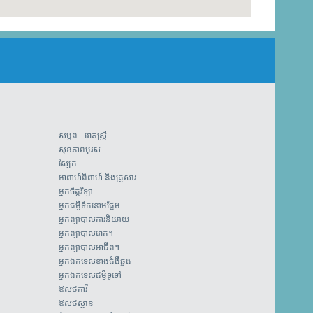
សម្ភព - រោគស្ត្រី
សុខភាពបុរស
ស្បែក
អាពាហ៍ពិពាហ៍ និងគ្រួសារ
អ្នកចិត្តវិទ្យា
អ្នកជម្ងឺទឹកនោមផ្អែម
អ្នកព្យាបាលការនិយាយ
អ្នកព្យាបាលរោគ។
អ្នកព្យាបាលអាជីព។
អ្នកឯកទេសខាងជំងឺឆ្លង
អ្នកឯកទេសជម្ងឺទូទៅ
ឱសថការី
ឱសថស្ថាន