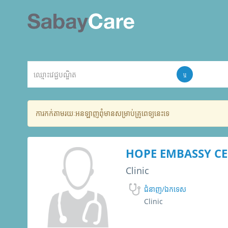
ឬ
ការកក់តាមរយៈអនឡាញពុំមានសម្រាប់គ្រូពេទ្យនេះទេ
HOPE EMBASSY C
Clinic
ជំនាញ/ឯកទេស
Clinic