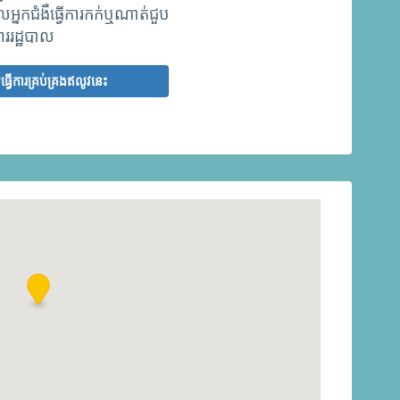
្នកជំងឺធ្វើការកក់ឬណាត់ជួប
ររដ្ឋបាល
មធ្វើការគ្រប់គ្រងឥលូវនេះ