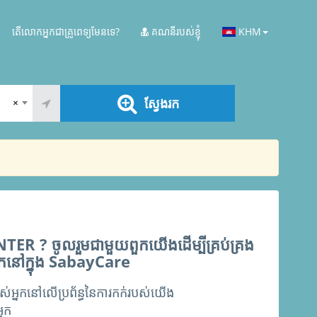
តើលោកអ្នកជាគ្រូពេទ្យមែនទេ?
គណនីរបស់ខ្ញុំ
KHM
ស្វែងរក
×
R ? ចូលរួមជាមួយពួកយើងដើម្បីគ្រប់គ្រង
្នកនៅក្នុង SabayCare
់អ្នកនៅលើប្រព័ន្ធនៃការកក់របស់យើង
្នក