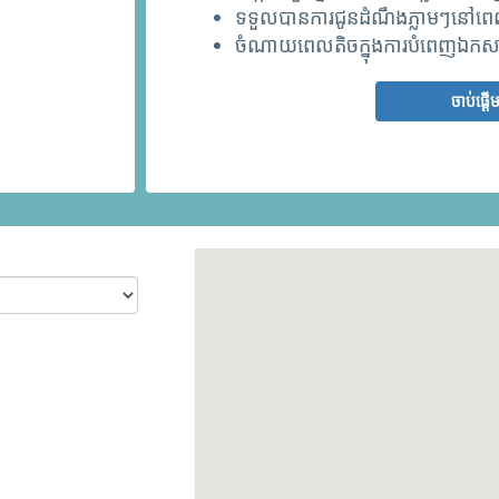
ទទួលបានការជូនដំណឹងភ្លាមៗនៅពេលអ
ចំណាយពេលតិចក្នុងការបំពេញឯកសា
ចាប់ផ្ដើ