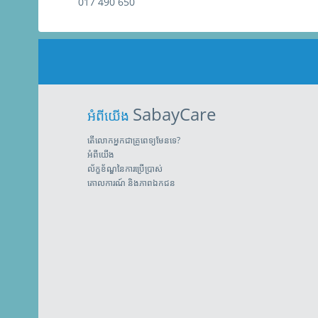
017 490 650
SabayCare
អំពីយើង
តើលោកអ្នកជាគ្រូពេទ្យមែនទេ?
អំពីយើង
ល័ក្ខខ័ណ្ឌនៃការប្រើប្រាស់
គោលការណ៍ និងភាពឯកជន