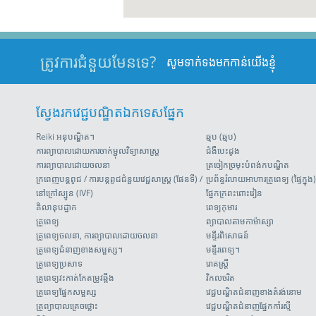
ត្រូវការជំនួយមែនទេ?
សូមទាក់ទងមកកាន់យើងខ្ញុំ
ស្វែងរកវេជ្ជបណ្ឌិតឯកទេសផ្នែក
Reiki អនុបណ្ឌិត។
ឆ្មប (ឆ្មប)
ការព្យាបាលដោយការចាក់ម្ជុលវិទ្យាសាស្រ្ត
ជំងឺបេះដូង
ការព្យាបាលដោយចលនា
ត្រចៀកច្រមុះបំពង់កបណ្ឌិត
ក្រពេញបន្តពូជ / ការបន្តពូជជំនួយវេជ្ជសាស្រ្ត (ផែនទី) /
ប្រព័ន្ធរំលាយអាហារគ្រូពេទ្យ (ផ្ទៃក្នុង)
នៅក្រៅស្បូន (IVF)
ផ្នែកក្រពះពោះវៀន
គិលានុបដ្ឋាក
ពេទ្យកុមារ
គ្រូពេទ្យ
ព្យាបាលតាមកាម៉ាស្សា
គ្រូពេទ្យចលនា, ការព្យាបាលដោយចលនា
មន្ទីរពិសោធន៍
គ្រូពេទ្យជំនាញខាងសម្ផស្ស។
មន្ទីរពេទ្យ។
គ្រូពេទ្យប្រសាទ
រោគស្ត្រី
គ្រូពេទ្យវះកាត់កែតម្រូវឆ្អឹង
វិកលចរិត
គ្រូពេទ្យ​ផ្នែកសម្ផស្ស
វេជ្ជបណ្ឌិតជំនាញខាងតំរង់នោម
គ្រូព្យាបាលគ្រេចថ្លោះ
វេជ្ជបណ្ឌិតជំនាញផ្នែកកាំរស្មី