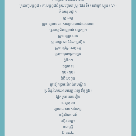
ក្រពេញបន្តពូជ / ការបន្តពូជជំនួយវេជ្ជសាស្រ្ត (ផែនទី) / នៅក្រៅស្បូន (IVF)
គិលានុបដ្ឋាក
គ្រូពេទ្យ
គ្រូពេទ្យចលនា, ការព្យាបាលដោយចលនា
គ្រូពេទ្យជំនាញខាងសម្ផស្ស។
គ្រូពេទ្យប្រសាទ
គ្រូពេទ្យវះកាត់កែតម្រូវឆ្អឹង
គ្រូពេទ្យ​ផ្នែកសម្ផស្ស
គ្រូព្យាបាលគ្រេចថ្លោះ
គ្លីនិក។
ចក្ខុពេទ្យ
ឆ្មប (ឆ្មប)
ជំងឺបេះដូង
ត្រចៀកច្រមុះបំពង់កបណ្ឌិត
ប្រព័ន្ធរំលាយអាហារគ្រូពេទ្យ (ផ្ទៃក្នុង)
ផ្នែកក្រពះពោះវៀន
ពេទ្យកុមារ
ព្យាបាលតាមកាម៉ាស្សា
មន្ទីរពិសោធន៍
មន្ទីរពេទ្យ។
រោគស្ត្រី
វិកលចរិត