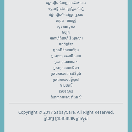
វេជ្ជបណ្ឌិតជំនាញខាងតំរង់នោម
វេជ្ជបណ្ឌិតជំនាញផ្នែកកាំរស្មី
វេជ្ជបណ្ឌិតថែទាំក្រុមគ្រួសារ
សម្ភព - រោគស្ត្រី
សុខភាពបុរស
ស្បែក
អាពាហ៍ពិពាហ៍ និងគ្រួសារ
អ្នកចិត្តវិទ្យា
អ្នកជម្ងឺទឹកនោមផ្អែម
អ្នកព្យាបាលការនិយាយ
អ្នកព្យាបាលរោគ។
អ្នកព្យាបាលអាជីព។
អ្នកឯកទេសខាងជំងឺឆ្លង
អ្នកឯកទេសជម្ងឺទូទៅ
ឱសថការី
ឱសថស្ថាន
ជំនាញឯកទេសទាំងអស់
Copyright © 2017 SabayCare, All Right Reserved.
ភ្នំពេញ ព្រះរាជាណាចក្រកម្ពុជា