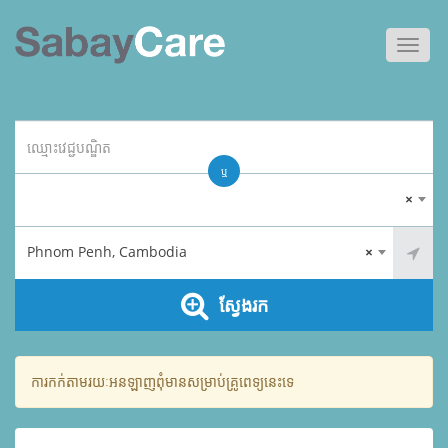
Toggl
navig
ឬ
×
Phnom Penh, Cambodia
×
ស្វែងរក
ការកក់តាមរយៈអនឡាញពុំមានសម្រាប់គ្រូពេទ្យនេះទេ