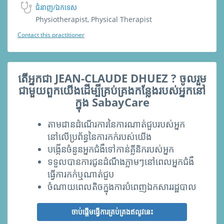
ជំនាញ/ឯកទេស
Physiotherapist, Physical Therapist
Contact this practitioner
តើអ្នកជា JEAN-CLAUDE DHUEZ ? ចូលរួម
ជាមួយពួកយើងដើម្បីគ្រប់គ្រងកន្លែងរបស់អ្នកនៅ
ក្នុង SabayCare
តាមដានដំណើរការនៃការណាត់ជួបរបស់អ្នក
នៅលើប្រព័ន្ធនៃការកក់របស់យើង
បង្កើនចំនួ​នអ្នកជំងឺទៅកាន់គ្លីនិករបស់អ្នក
ទទួលបានការជូនដំណឹងភ្លាមៗនៅពេលអ្នកជំងឺ
ធ្វើការកក់ឬណាត់ជួប
ចំណាយពេលតិចក្នុងការបំពេញឯកសាររដ្ឋបាល
ចាប់ផ្ដើមធ្វើការគ្រប់គ្រងឥលូវនេះ