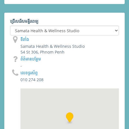
ជ្រើសរើសមន្ទីរពេទ្យ
ទីតាំង
Samata Health & Wellness Studio
54 St 306, Phnom Penh
ព័​ត៍​មាន​បន្ថែម
-
លេខទូរស័ព្ទ
010 274 208