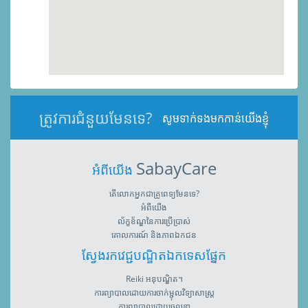
ត្រូវការជំនួយមែនទេ?
សូមទាក់ទងមកកាន់យើងខ្ញុំ
SabayCare
អំពីយើង
តើលោកអ្នកជាគ្រូពេទ្យមែនទេ?
អំពីយើង
ល័ក្ខខ័ណ្ឌនៃការប្រើប្រាស់
គោលការណ៍ និងភាពឯកជន
ស្វែងរកវេជ្ជបណ្ឌិតឯកទេសផ្នែក
Reiki អនុបណ្ឌិត។
ការព្យាបាលដោយការចាក់ម្ជុលវិទ្យាសាស្រ្ត
ការព្យាបាលដោយចលនា