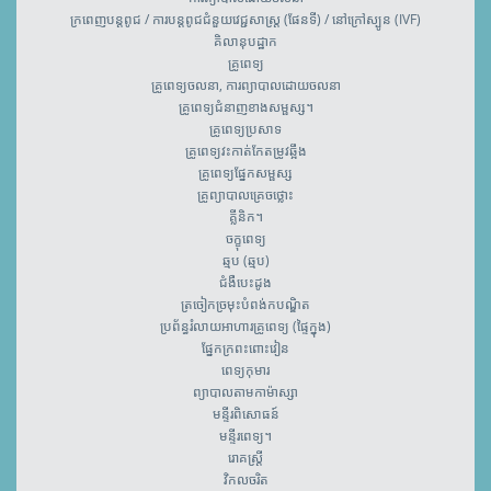
ក្រពេញបន្តពូជ / ការបន្តពូជជំនួយវេជ្ជសាស្រ្ត (ផែនទី) / នៅក្រៅស្បូន (IVF)
គិលានុបដ្ឋាក
គ្រូពេទ្យ
គ្រូពេទ្យចលនា, ការព្យាបាលដោយចលនា
គ្រូពេទ្យជំនាញខាងសម្ផស្ស។
គ្រូពេទ្យប្រសាទ
គ្រូពេទ្យវះកាត់កែតម្រូវឆ្អឹង
គ្រូពេទ្យ​ផ្នែកសម្ផស្ស
គ្រូព្យាបាលគ្រេចថ្លោះ
គ្លីនិក។
ចក្ខុពេទ្យ
ឆ្មប (ឆ្មប)
ជំងឺបេះដូង
ត្រចៀកច្រមុះបំពង់កបណ្ឌិត
ប្រព័ន្ធរំលាយអាហារគ្រូពេទ្យ (ផ្ទៃក្នុង)
ផ្នែកក្រពះពោះវៀន
ពេទ្យកុមារ
ព្យាបាលតាមកាម៉ាស្សា
មន្ទីរពិសោធន៍
មន្ទីរពេទ្យ។
រោគស្ត្រី
វិកលចរិត