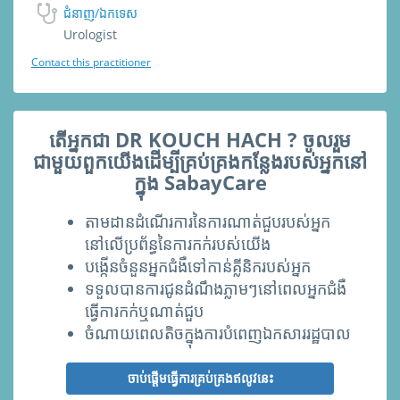
ជំនាញ/ឯកទេស
Urologist
Contact this practitioner
តើអ្នកជា DR KOUCH HACH ? ចូលរួម
ជាមួយពួកយើងដើម្បីគ្រប់គ្រងកន្លែងរបស់អ្នកនៅ
ក្នុង SabayCare
តាមដានដំណើរការនៃការណាត់ជួបរបស់អ្នក
នៅលើប្រព័ន្ធនៃការកក់របស់យើង
បង្កើនចំនួ​នអ្នកជំងឺទៅកាន់គ្លីនិករបស់អ្នក
ទទួលបានការជូនដំណឹងភ្លាមៗនៅពេលអ្នកជំងឺ
ធ្វើការកក់ឬណាត់ជួប
ចំណាយពេលតិចក្នុងការបំពេញឯកសាររដ្ឋបាល
ចាប់ផ្ដើមធ្វើការគ្រប់គ្រងឥលូវនេះ