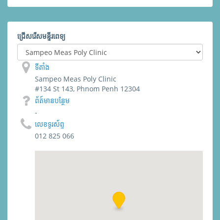
ជ្រើសរើសមន្ទីរពេទ្យ
ទីតាំង
Sampeo Meas Poly Clinic
#134 St 143, Phnom Penh 12304
ព័​ត៍​មាន​បន្ថែម
-
លេខទូរស័ព្ទ
012 825 066