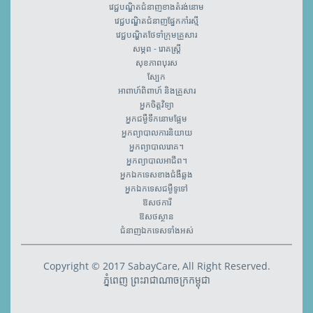
វេជ្ជបណ្ឌិតជំនាញខាងតំរង់នោម
វេជ្ជបណ្ឌិតជំនាញផ្នែកកាំរស្មី
វេជ្ជបណ្ឌិតថែទាំក្រុមគ្រួសារ
សម្ភព - រោគស្ត្រី
សុខភាពបុរស
ស្បែក
អាពាហ៍ពិពាហ៍ និងគ្រួសារ
អ្នកចិត្តវិទ្យា
អ្នកជម្ងឺទឹកនោមផ្អែម
អ្នកព្យាបាលការនិយាយ
អ្នកព្យាបាលរោគ។
អ្នកព្យាបាលអាជីព។
អ្នកឯកទេសខាងជំងឺឆ្លង
អ្នកឯកទេសជម្ងឺទូទៅ
ឱសថការី
ឱសថស្ថាន
ជំនាញឯកទេសទាំងអស់
Copyright © 2017 SabayCare, All Right Reserved.
ភ្នំពេញ ព្រះរាជាណាចក្រកម្ពុជា