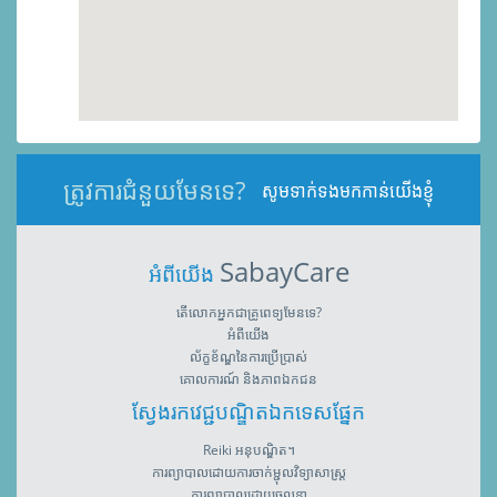
ត្រូវការជំនួយមែនទេ?
សូមទាក់ទងមកកាន់យើងខ្ញុំ
SabayCare
អំពីយើង
តើលោកអ្នកជាគ្រូពេទ្យមែនទេ?
អំពីយើង
ល័ក្ខខ័ណ្ឌនៃការប្រើប្រាស់
គោលការណ៍ និងភាពឯកជន
ស្វែងរកវេជ្ជបណ្ឌិតឯកទេសផ្នែក
Reiki អនុបណ្ឌិត។
ការព្យាបាលដោយការចាក់ម្ជុលវិទ្យាសាស្រ្ត
ការព្យាបាលដោយចលនា