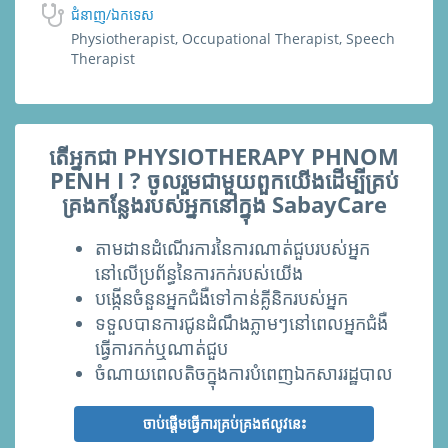
ជំនាញ/ឯកទេស
Physiotherapist, Occupational Therapist, Speech
Therapist
តើអ្នកជា PHYSIOTHERAPY PHNOM
PENH I ? ចូលរួមជាមួយពួកយើងដើម្បីគ្រប់
គ្រងកន្លែងរបស់អ្នកនៅក្នុង SabayCare
តាមដានដំណើរការនៃការណាត់ជួបរបស់អ្នក
នៅលើប្រព័ន្ធនៃការកក់របស់យើង
បង្កើនចំនួ​នអ្នកជំងឺទៅកាន់គ្លីនិករបស់អ្នក
ទទួលបានការជូនដំណឹងភ្លាមៗនៅពេលអ្នកជំងឺ
ធ្វើការកក់ឬណាត់ជួប
ចំណាយពេលតិចក្នុងការបំពេញឯកសាររដ្ឋបាល
ចាប់ផ្ដើមធ្វើការគ្រប់គ្រងឥលូវនេះ