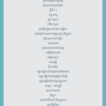
គ្រូពេទ្យ​ផ្នែកសម្ផស្ស
គ្រូព្យាបាលគ្រេចថ្លោះ
គ្លីនិក។
ចក្ខុពេទ្យ
ឆ្មប (ឆ្មប)
ជំងឺបេះដូង
ត្រចៀកច្រមុះបំពង់កបណ្ឌិត
ប្រព័ន្ធរំលាយអាហារគ្រូពេទ្យ (ផ្ទៃក្នុង)
ផ្នែកក្រពះពោះវៀន
ពេទ្យកុមារ
ព្យាបាលតាមកាម៉ាស្សា
មន្ទីរពិសោធន៍
មន្ទីរពេទ្យ។
រោគស្ត្រី
វិកលចរិត
វេជ្ជបណ្ឌិតជំនាញខាងតំរង់នោម
វេជ្ជបណ្ឌិតជំនាញផ្នែកកាំរស្មី
វេជ្ជបណ្ឌិតថែទាំក្រុមគ្រួសារ
សម្ភព - រោគស្ត្រី
សុខភាពបុរស
ស្បែក
អាពាហ៍ពិពាហ៍ និងគ្រួសារ
អ្នកចិត្តវិទ្យា