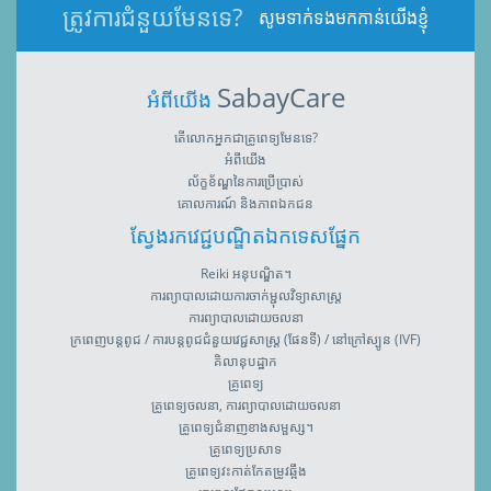
ត្រូវការជំនួយមែនទេ?
សូមទាក់ទងមកកាន់យើងខ្ញុំ
SabayCare
អំពីយើង
តើលោកអ្នកជាគ្រូពេទ្យមែនទេ?
អំពីយើង
ល័ក្ខខ័ណ្ឌនៃការប្រើប្រាស់
គោលការណ៍ និងភាពឯកជន
ស្វែងរកវេជ្ជបណ្ឌិតឯកទេសផ្នែក
Reiki អនុបណ្ឌិត។
ការព្យាបាលដោយការចាក់ម្ជុលវិទ្យាសាស្រ្ត
ការព្យាបាលដោយចលនា
ក្រពេញបន្តពូជ / ការបន្តពូជជំនួយវេជ្ជសាស្រ្ត (ផែនទី) / នៅក្រៅស្បូន (IVF)
គិលានុបដ្ឋាក
គ្រូពេទ្យ
គ្រូពេទ្យចលនា, ការព្យាបាលដោយចលនា
គ្រូពេទ្យជំនាញខាងសម្ផស្ស។
គ្រូពេទ្យប្រសាទ
គ្រូពេទ្យវះកាត់កែតម្រូវឆ្អឹង