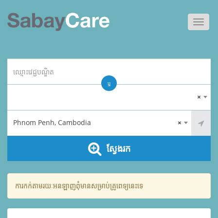
Toggl
navig
ឬ
×
Phnom Penh, Cambodia
×
ស្វែងរក
ការកក់តាមរយៈអនឡាញពុំមានសម្រាប់គ្រូពេទ្យនេះទេ